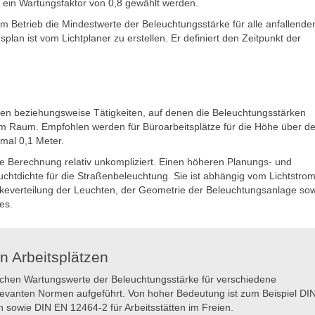
n ein Wartungsfaktor von 0,8 gewählt werden.
em Betrieb die Mindestwerte der Beleuchtungsstärke für alle anfallende
an ist vom Lichtplaner zu erstellen. Er definiert den Zeitpunkt der
ben beziehungsweise Tätigkeiten, auf denen die Beleuchtungsstärken
 im Raum. Empfohlen werden für Büroarbeitsplätze für die Höhe über d
imal 0,1 Meter.
re Berechnung relativ unkompliziert. Einen höheren Planungs- und
htdichte für die Straßenbeleuchtung. Sie ist abhängig vom Lichtstro
ärkeverteilung der Leuchten, der Geometrie der Beleuchtungsanlage so
ges.
n Arbeitsplätzen
rlichen Wartungswerte der Beleuchtungsstärke für verschiedene
levanten Normen aufgeführt. Von hoher Bedeutung ist zum Beispiel DI
n sowie DIN EN 12464-2 für Arbeitsstätten im Freien.