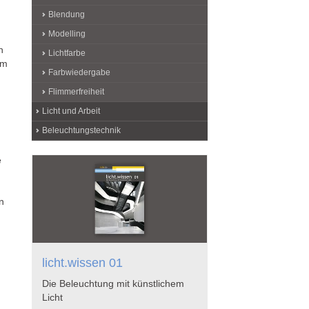
Blendung
Modelling
n
Lichtfarbe
em
Farbwiedergabe
m
Flimmerfreiheit
Licht und Arbeit
Beleuchtungstechnik
e
n
licht.wissen 01
Die Beleuchtung mit künstlichem
Licht