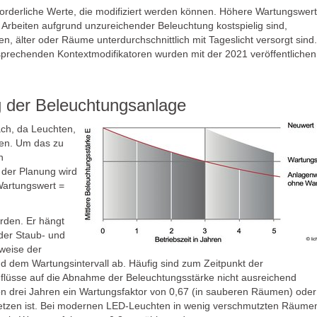
orderliche Werte, die modifiziert werden können. Höhere Wartungswer
rbeiten aufgrund unzureichender Beleuchtung kostspielig sind,
, älter oder Räume unterdurchschnittlich mit Tageslicht versorgt sind.
sprechenden Kontextmodifikatoren wurden mit der 2021 veröffentlichen
 der Beleuchtungsanlage
ach, da Leuchten,
zen. Um das zu
n
n der Planung wird
Wartungswert =
erden. Er hängt
 der Staub- und
weise der
dem Wartungsintervall ab. Häufig sind zum Zeitpunkt der
flüsse auf die Abnahme der Beleuchtungsstärke nicht ausreichend
on drei Jahren ein Wartungsfaktor von 0,67 (in sauberen Räumen) oder
setzen ist. Bei modernen LED-Leuchten in wenig verschmutzten Räume