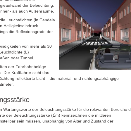
rgieaufwand der Beleuchtung.
r Innen- als auch Außenräume.
die Leuchtdichten (in Candela
 Helligkeitseindruck
ings die Reflexionsgrade der
indigkeiten von mehr als 30
Leuchtdichte (L)
raßen oder Tunnel.
aften der Fahrbahnbeläge
 Der Kraftfahrer sieht das
chtung reflektierte Licht – die material- und richtungsabhängige
atmeter.
ngsstärke
 Wartungswerte der Beleuchtungsstärke für die relevanten Bereiche d
te der Beleuchtungsstärke (
Ē
m) kennzeichnen die mittleren
instellbar sein müssen, unabhängig von Alter und Zustand der