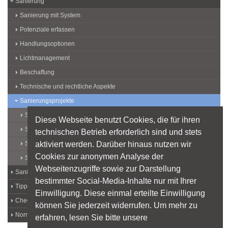
Sanierung
Sanierung mit System
Potenziale erfassen
Handlungsoptionen
Lichtmanagement
Beschaffung
Technische und rechtliche Aspekte
Sanierungsprojekte
Sanierung Büro
Diese Webseite benutzt Cookies, die für ihren
Sanierung Produktion + Lager
technischen Betrieb erforderlich sind und stets
aktiviert werden. Darüber hinaus nutzen wir
Sanierung Flure + Treppen
Cookies zur anonymen Analyse der
Sanierung Verkehrsflächen außen
Webseitenzugriffe sowie zur Darstellung
Sanierung Straßenbeleuchtung
bestimmter Social-Media-Inhalte nur mit Ihrer
Tipps für die private Lichtplanung
Einwilligung. Diese einmal erteilte Einwilligung
Checklisten
können Sie jederzeit widerrufen. Um mehr zu
Normen und Vorschriften
erfahren, lesen Sie bitte unsere