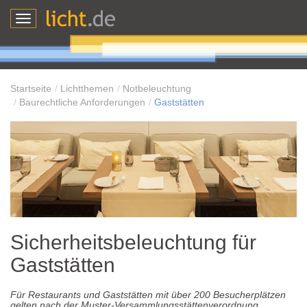
Toggle
navigation
Startseite
Lichtthemen
Notbeleuchtung
Baurechtliche Anforderungen
Gaststätten
Sicherheitsbeleuchtung für
Gaststätten
Für Restaurants und Gaststätten mit über 200 Besucherplätzen
gelten nach der Muster-Versammlungsstättenverordnung