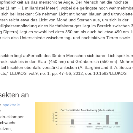
findlichkeit als das menschliche Auge. Der Mensch hat die höchste
er (1 nm = 1 milliardstel Meter), wobei die geringste noch wahrnehmb
 sich bei Insekten: Sie nehmen Licht mit hohen blauen und ultraviolett
ltern reicht etwa das Licht von Mond und Sternen aus, um sich in der
lligkeitsempfindung eines Nachtfalterauges liegt im Bereich zwischen 
 Diptera) liegt es sowohl bei circa 350 nm als auch bei etwa 490 nm. I
en sich also Unterschiede zwischen tag- und nachtaktiven Tieren sowie
Insekten liegt außerhalb des für den Menschen sichtbaren Lichtspektru
eckt sich bis in den Blau- (450 nm) und Grünbereich (550 nm). Mehre
teil Insekten ebenfalls verstärkt anlocken (A. Barghini and B. A. Souza
sects,” LEUKOS, vol.9, no. 1, pp. 47–56, 2012, doi: 10.1582/LEUKOS.
nsekten an
ie
spektrale
n
hdrucklampen
 schwache
nutzen,