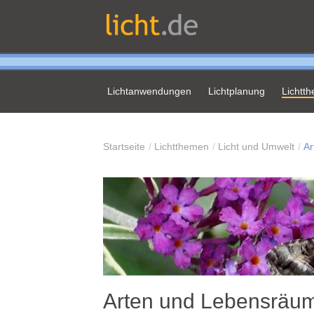
Lichtanwendungen
Lichtplanung
Lichtt
Startseite
Lichtthemen
Licht und Umwelt
Ar
Arten und Lebensräu