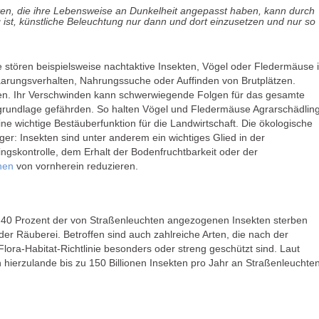
ten, die ihre Lebensweise an Dunkelheit angepasst haben, kann durch
 ist, künstliche Beleuchtung nur dann und dort einzusetzen und nur so
 stören beispielsweise nachtaktive Insekten, Vögel oder Fledermäuse 
Paarungsverhalten, Nahrungssuche oder Auffinden von Brutplätzen.
en. Ihr Verschwinden kann schwerwiegende Folgen für das gesamte
undlage gefährden. So halten Vögel und Fledermäuse Agrarschädlin
e wichtige Bestäuberfunktion für die Landwirtschaft. Die ökologische
tiger: Insekten sind unter anderem ein wichtiges Glied in der
ngskontrolle, dem Erhalt der Bodenfruchtbarkeit oder der
nen
von vornherein reduzieren.
bis 40 Prozent der von Straßenleuchten angezogenen Insekten sterben
er Räuberei. Betroffen sind auch zahlreiche Arten, die nach der
ra-Habitat-Richtlinie besonders oder streng geschützt sind. Laut
ierzulande bis zu 150 Billionen Insekten pro Jahr an Straßenleuchten