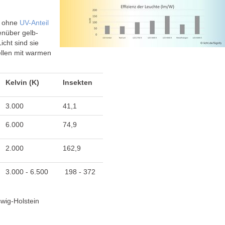
ohne
UV-Anteil
enüber gelb-
icht sind sie
ellen mit warmen
Kelvin (K)
Insekten
3.000
41,1
6.000
74,9
2.000
162,9
3.000 - 6.500
198 - 372
swig-Holstein