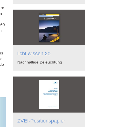
are
en
360
n
ms
licht.wissen 20
re
Nachhaltige Beleuchtung
 de
ZVEI-Positionspapier