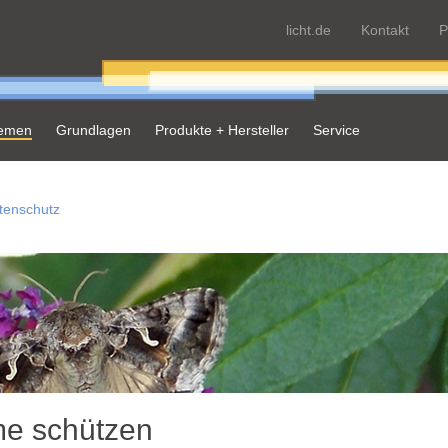
licht.de
Kontakt
P
hemen
Grundlagen
Produkte + Hersteller
Service
tenschutz
me schützen