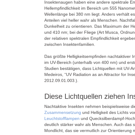
Insektenaugen haben eine andere spektrale Emp
Hellempfindlichkeit im Bereich um 555 Nanomet
Wellenlänge bei 380 nm liegt. Anders verhält es
Anteilen viel heller wahr als Menschen. Nachtfa
Dunkelheit zu orientieren. Das Maximum der He
und 410 nm; bei der Fliege (Art Musca, Ordnung
der relativen spektralen Empfindlichkeit ergeb
zwischen Insektenfamilien.
Das größte Helligkeitsempfinden nachtaktiver 
im UV-Bereich (unterhalb von 400 nm) und erstr
Studien bestätigen, dass Lichtquellen mit UV-An
Medeiros, “UV Radiation as an Attractor for In
2012.09.01.003.).
Diese Lichtquellen ziehen I
Nachtaktive Insekten nehmen beispielsweise d
Zusammensetzung
und Helligkeit des Lichts vo
Leuchtstofflampen
und Quecksilberdampf-Hoc
deutlich stärker wahr als Menschen. Auch das
Mondlicht, das sie vermutlich zur Orientierung 