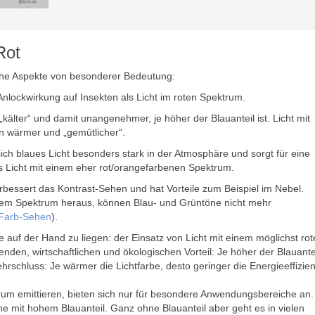
Rot
ische Aspekte von besonderer Bedeutung:
Anlockwirkung auf Insekten als Licht im roten Spektrum.
lter“ und damit unangenehmer, je höher der Blauanteil ist. Licht mit
n wärmer und „gemütlicher“.
sich blaues Licht besonders stark in der Atmosphäre und sorgt für eine
s Licht mit einem eher rot/orangefarbenen Spektrum.
rbessert das Kontrast-Sehen und hat Vorteile zum Beispiel im Nebel.
 dem Spektrum heraus, können Blau- und Grüntöne nicht mehr
Farb-Sehen
).
 auf der Hand zu liegen: der Einsatz von Licht mit einem möglichst ro
den, wirtschaftlichen und ökologischen Vorteil: Je höher der Blauantei
rschluss: Je wärmer die Lichtfarbe, desto geringer die Energieeffizien
trum emittieren, bieten sich nur für besondere Anwendungsbereiche an.
lche mit hohem Blauanteil. Ganz ohne Blauanteil aber geht es in vielen