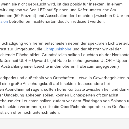
nn sie nicht gebraucht wird, ist das positiv für Insekten. In einem
ckwirkung von weißen LED auf Spinnen und Käfer untersucht: Am
 Dimmen (50 Prozent) und Ausschalten der Leuchten (zwischen 0 Uhr u
ssion
betroffenen Insektenarten deutlich reduziert werden.
Schädigung von Tieren entscheiden neben der spektralen Lichtverteil
trast zur Umgebung, die
Lichtpunkthöhe
und der Abstrahlwinkel der
uchtende Fläche bildet. Grundsätzlich sollten Leuchten ab der Horizont
r Maßeinheit ULR = Upward Light Ratio beziehungsweise ULOR = Upper
der Abstrahlung einer Leuchte in den oberen Halbraum angegeben.)
Stadtparks und außerhalb von Ortschaften – etwa in Gewerbegebieten 
 eine große Anziehungskraft auf Insekten. Insbesondere bei
den Abendhimmel ragen, sollten hohe Kontraste zwischen hell und dunk
der Umgebung abheben sollen, können Lichtexperten oft zunächst
ehäuse der Leuchten sollten zudem vor dem Eindringen von Spinnen 
ss Insekten verbrennen, sollte die Oberflächentemperatur des Gehäuse
sst sich eher noch unterschreiten.