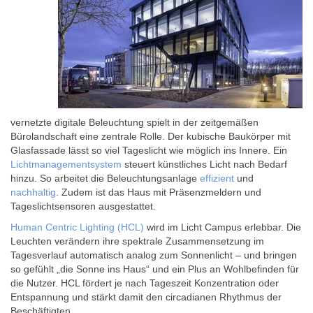
vernetzte digitale Beleuchtung spielt in der zeitgemäßen
Bürolandschaft eine zentrale Rolle. Der kubische Baukörper mit
Glasfassade lässt so viel Tageslicht wie möglich ins Innere. Ein
Lichtmanagementsystem
steuert künstliches Licht nach Bedarf
hinzu. So arbeitet die Beleuchtungsanlage
effizient
und
nachhaltig
. Zudem ist das Haus mit Präsenzmeldern und
Tageslichtsensoren ausgestattet.
Human Centric Lighting (HCL)
wird im Licht Campus erlebbar. Die
Leuchten verändern ihre spektrale Zusammensetzung im
Tagesverlauf automatisch analog zum Sonnenlicht – und bringen
so gefühlt „die Sonne ins Haus“ und ein Plus an Wohlbefinden für
die Nutzer. HCL fördert je nach Tageszeit Konzentration oder
Entspannung und stärkt damit den circadianen Rhythmus der
Beschäftigten.