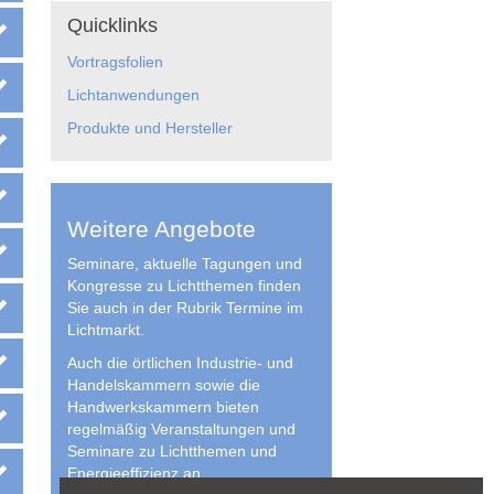
Quicklinks
Vortragsfolien
Lichtanwendungen
Produkte und Hersteller
Weitere Angebote
Seminare, aktuelle Tagungen und
Kongresse zu Lichtthemen finden
Sie auch in der Rubrik Termine im
Lichtmarkt.
Auch die örtlichen Industrie- und
Handelskammern sowie die
Handwerkskammern bieten
regelmäßig Veranstaltungen und
Seminare zu Lichtthemen und
Energieeffizienz an.