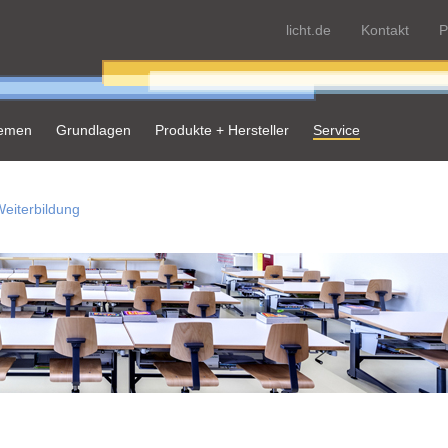
licht.de
Kontakt
P
hemen
Grundlagen
Produkte + Hersteller
Service
eiterbildung