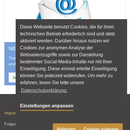
Diese Webseite benutzt Cookies, die für ihren
technischen Betrieb erforderlich sind und stets
aktiviert werden. Darüber hinaus nutzen wir
Cookies zur anonymen Analyse der
NEWSLETTER-ABO
Webseitenzugriffe sowie zur Darstellung
Trends, Technik, Tipps: Aktuelle Infos über neue Broschüren
bestimmter Social-Media-Inhalte nur mit Ihrer
und aus dem Lichtmarkt liefert der Newsletter von licht.de.
Einwilligung. Diese einmal erteilte Einwilligung
können Sie jederzeit widerrufen. Um mehr zu
Jetzt abonnieren
erfahren, lesen Sie bitte unsere
Datenschutzerklärung.
Sitemap
Einstellungen anpassen
Impressum
Datenschutz
Nutzungshinweise
RSS-Feed
Folgen Sie licht.de:
Ablehnen
Cookies zulassen