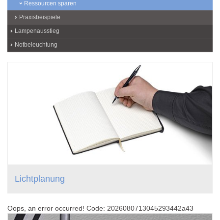
Ressourcen sparen
Praxisbeispiele
Lampenausstieg
Notbeleuchtung
Lichtplanung
Oops, an error occurred! Code: 2026080713045293442a43