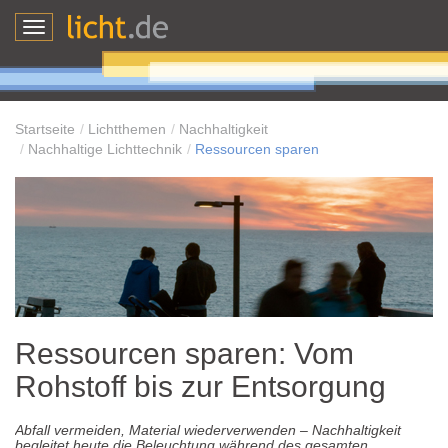
Toggle
navigation
Startseite
Lichtthemen
Nachhaltigkeit
Nachhaltige Lichttechnik
Ressourcen sparen
Ressourcen sparen: Vom
Rohstoff bis zur Entsorgung
Abfall vermeiden, Material wiederverwenden – Nachhaltigkeit
begleitet heute die Beleuchtung während des gesamten