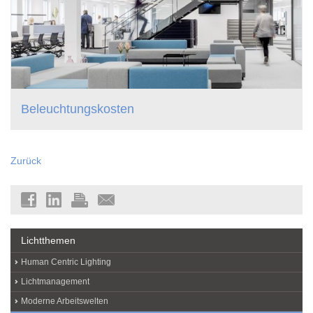
Beleuchtungskosten
Zurück
Lichtthemen
Human Centric Lighting
Lichtmanagement
Moderne Arbeitswelten