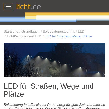
Toggle
navigation
Startseite
Grundlagen
Beleuchtungstechnik
LED
Lichtlösungen mit LED
LED für Straßen, Wege, Plätze
LED für Straßen, Wege und
Plätze
Beleuchtung im öffentlichen Raum sorgt für gute Sichtverhältnisse
im Straßenverkehr und erhöht das Sicherheitsgefühl. Aufgrund