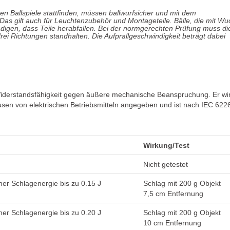
nen Ballspiele stattfinden, müssen ballwurfsicher und mit dem
as gilt auch für Leuchtenzubehör und Montageteile. Bälle, die mit Wu
hädigen, dass Teile herabfallen. Bei der normgerechten Prüfung muss di
ei Richtungen standhalten. Die Aufprallgeschwindigkeit beträgt dabei
e Widerstandsfähigkeit gegen äußere mechanische Beanspruchung. Er wi
sen von elektrischen Betriebsmitteln angegeben und ist nach IEC 622
Wirkung/Test
Nicht getestet
ner Schlagenergie bis zu 0.15 J
Schlag mit 200 g Objekt
7,5 cm Entfernung
ner Schlagenergie bis zu 0.20 J
Schlag mit 200 g Objekt
10 cm Entfernung