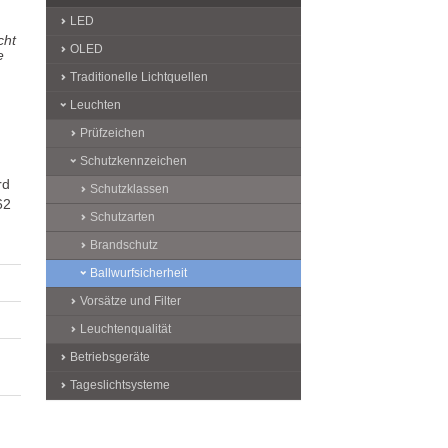
LED
cht
OLED
e
Traditionelle Lichtquellen
Leuchten
Prüfzeichen
Schutzkennzeichen
rd
Schutzklassen
62
Schutzarten
Brandschutz
Ballwurfsicherheit
Vorsätze und Filter
Leuchtenqualität
Betriebsgeräte
Tageslichtsysteme