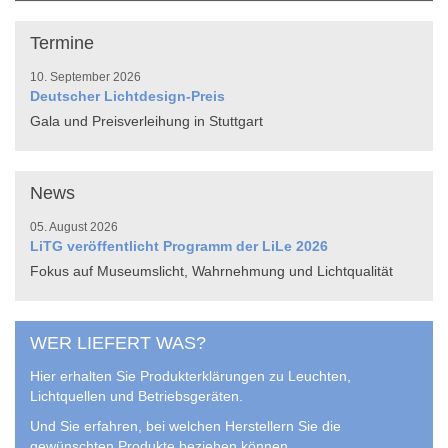
Termine
10. September 2026
Deutscher Lichtdesign-Preis
Gala und Preisverleihung in Stuttgart
News
05. August 2026
LiTG veröffentlicht Programm der LiLe 2026
Fokus auf Museumslicht, Wahrnehmung und Lichtqualität
WER LIEFERT WAS?
Hier erhalten Sie Produkterklärungen zu Leuchten,
Lichtquellen und Betriebsgeräten.
Und Sie erfahren, bei welchen Herstellern Sie die
gewünschten Produkte beziehen können.