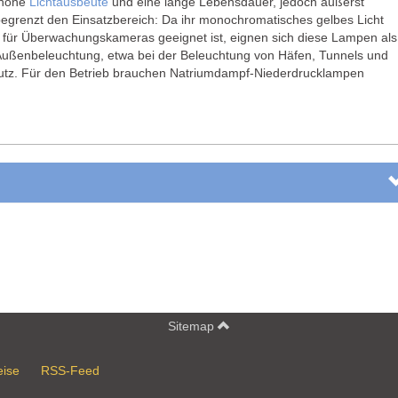
 hohe
Lichtausbeute
und eine lange Lebensdauer, jedoch äußerst
egrenzt den Einsatzbereich: Da ihr monochromatisches gelbes Licht
l für Überwachungskameras geeignet ist, eignen sich diese Lampen als
 Außenbeleuchtung, etwa bei der Beleuchtung von Häfen, Tunnels und
tz. Für den Betrieb brauchen Natriumdampf-Niederdrucklampen
Sitemap
eise
RSS-Feed