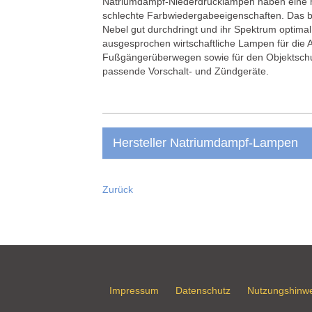
Natriumdampf-Niederdrucklampen haben eine
schlechte Farbwiedergabeeigenschaften. Das b
Nebel gut durchdringt und ihr Spektrum optima
ausgesprochen wirtschaftliche Lampen für die
Fußgängerüberwegen sowie für den Objektschu
passende Vorschalt- und Zündgeräte.
Hersteller Natriumdampf-Lampen
Zurück
Impressum
Datenschutz
Nutzungshinw