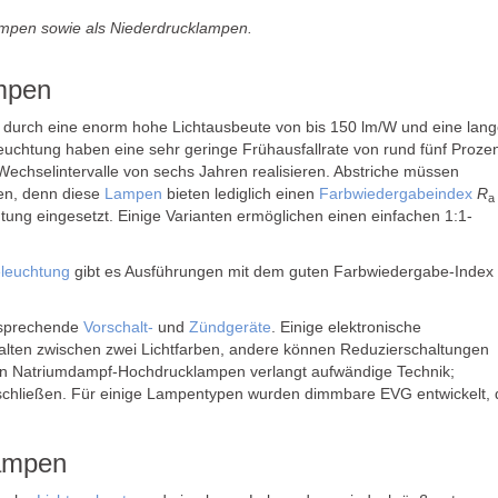
mpen sowie als Niederdrucklampen.
mpen
durch eine enorm hohe Lichtausbeute von bis 150 lm/W und eine lan
euchtung haben eine sehr geringe Frühausfallrate von rund fünf Proze
Wechselintervalle von sechs Jahren realisieren. Abstriche müssen
den, denn diese
Lampen
bieten lediglich einen
Farbwiedergabeindex
R
a
ung eingesetzt. Einige Varianten ermöglichen einen einfachen 1:1-
leuchtung
gibt es Ausführungen mit dem guten Farbwiedergabe-Index
tsprechende
Vorschalt-
und
Zündgeräte
. Einige elektronische
lten zwischen zwei Lichtfarben, andere können Reduzierschaltungen
n Natriumdampf-Hochdrucklampen verlangt aufwändige Technik;
uschließen. Für einige Lampentypen wurden dimmbare EVG entwickelt, 
ampen