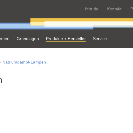
licht.de
Kontakt
P
hemen
Grundlagen
Produkte + Hersteller
Service
Natriumdampf-Lampen
n