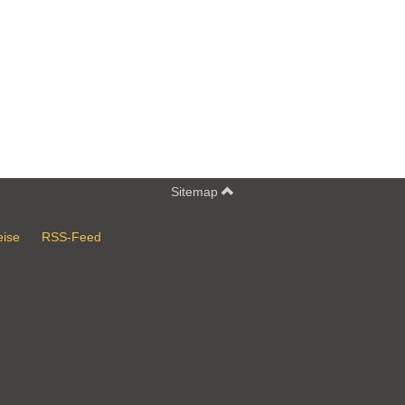
Sitemap
eise
RSS-Feed