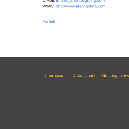
E-Mail:
info.de(at)etaplighting.com
WWW:
http://www.etaplighting.com
Zurück
Impressum
Datenschutz
Nutzungshinw