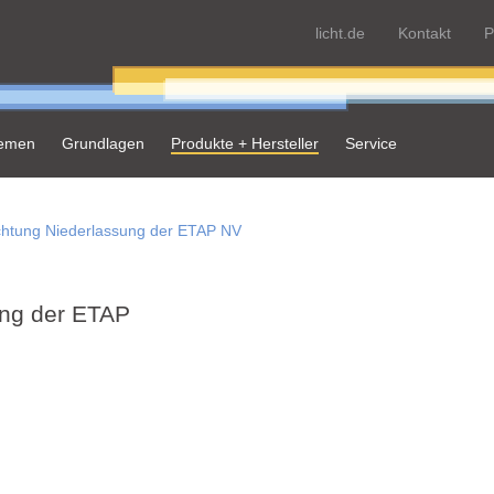
licht.de
Kontakt
P
hemen
Grundlagen
Produkte + Hersteller
Service
htung Niederlassung der ETAP NV
ng der ETAP