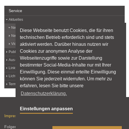
Service
Aktuelles
News
Diese Webseite benutzt Cookies, die für ihren
Newsletter
technischen Betrieb erforderlich sind und stets
aktiviert werden. Darüber hinaus nutzen wir
Videos
Cookies zur anonymen Analyse der
Publikationen und Downloads
Webseitenzugriffe sowie zur Darstellung
Aus- und Weiterbildung
bestimmter Social-Media-Inhalte nur mit Ihrer
Linktipps
Einwilligung. Diese einmal erteilte Einwilligung
Lichtplaner finden
können Sie jederzeit widerrufen. Um mehr zu
Termine im Lichtmarkt
erfahren, lesen Sie bitte unsere
Datenschutzerklärung.
Sitemap
Einstellungen anpassen
Impressum
Datenschutz
Nutzungshinweise
RSS-Feed
Folgen Sie licht.de: