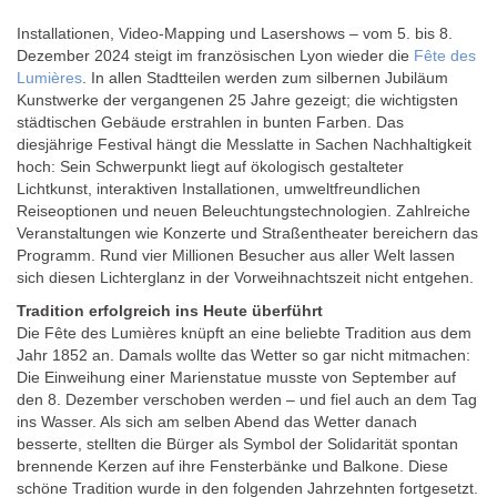
Installationen, Video-Mapping und Lasershows – vom 5. bis 8.
Dezember 2024 steigt im französischen Lyon wieder die
Fête des
Lumières
. In allen Stadtteilen werden zum silbernen Jubiläum
Kunstwerke der vergangenen 25 Jahre gezeigt; die wichtigsten
städtischen Gebäude erstrahlen in bunten Farben. Das
diesjährige Festival hängt die Messlatte in Sachen Nachhaltigkeit
hoch: Sein Schwerpunkt liegt auf ökologisch gestalteter
Lichtkunst, interaktiven Installationen, umweltfreundlichen
Reiseoptionen und neuen Beleuchtungstechnologien. Zahlreiche
Veranstaltungen wie Konzerte und Straßentheater bereichern das
Programm. Rund vier Millionen Besucher aus aller Welt lassen
sich diesen Lichterglanz in der Vorweihnachtszeit nicht entgehen.
Tradition erfolgreich ins Heute überführt
Die Fête des Lumières knüpft an eine beliebte Tradition aus dem
Jahr 1852 an. Damals wollte das Wetter so gar nicht mitmachen:
Die Einweihung einer Marienstatue musste von September auf
den 8. Dezember verschoben werden – und fiel auch an dem Tag
ins Wasser. Als sich am selben Abend das Wetter danach
besserte, stellten die Bürger als Symbol der Solidarität spontan
brennende Kerzen auf ihre Fensterbänke und Balkone. Diese
schöne Tradition wurde in den folgenden Jahrzehnten fortgesetzt.