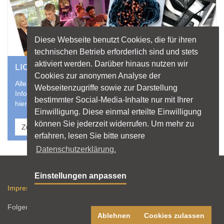
Diese Webseite benutzt Cookies, die für ihren
technischen Betrieb erforderlich sind und stets
aktiviert werden. Darüber hinaus nutzen wir
LICHT ALS LEKTÜRE
Cookies zur anonymen Analyse der
Alle aktuellen Hefte der licht.wissen-Reihe und weitere
Webseitenzugriffe sowie zur Darstellung
Informationsschriften zu Licht und Beleuchtung finden Sie
bestimmter Social-Media-Inhalte nur mit Ihrer
hier zum direkten Download.
Einwilligung. Diese einmal erteilte Einwilligung
können Sie jederzeit widerrufen. Um mehr zu
Zu Broschüren & Downloads
erfahren, lesen Sie bitte unsere
Datenschutzerklärung.
Sitemap
Einstellungen anpassen
Impressum
Datenschutz
Nutzungshinweise
RSS-Feed
Folgen Sie licht.de:
Ablehnen
Cookies zulassen