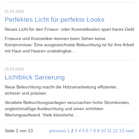
01.04.2026
Perfektes Licht für perfekte Looks
Neues Licht für den Friseur- oder Kosmetiksalon spart bares Geld
Friseure und Kosmetiker
kennen beim Sehen keine
Kompromisse: Eine ausgezeichnete Beleuchtung ist für ihre Arbeit
mit Haut und Haaren unabdingbar.…
25.03.2026
Lichtblick Sanierung
Neue Beleuchtung macht die Holzverarbeitung effizienter,
sicherer und präziser
Veraltete Beleuchtungsanlagen verursachen hohe Stromkosten,
ungleichmäßige Ausleuchtung und einen erhöhten
Wartungsaufwand. Viele klassische…
Seite 2 von 13
previous
1
2
3
4
5
6
7
8
9
10
11
12
13
next