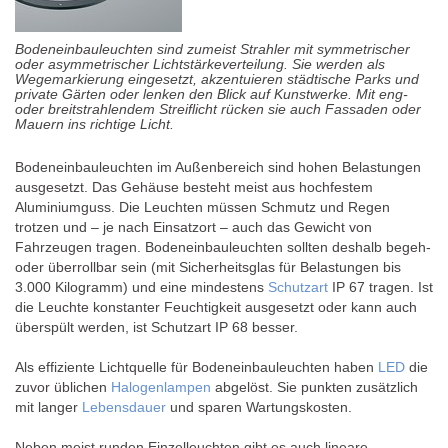
Bodeneinbauleuchten sind zumeist Strahler mit symmetrischer
oder asymmetrischer Lichtstärkeverteilung. Sie werden als
Wegemarkierung eingesetzt, akzentuieren städtische Parks und
private Gärten oder lenken den Blick auf Kunstwerke. Mit eng-
oder breitstrahlendem Streiflicht rücken sie auch Fassaden oder
Mauern ins richtige Licht.
Bodeneinbauleuchten im Außenbereich sind hohen Belastungen
ausgesetzt. Das Gehäuse besteht meist aus hochfestem
Aluminiumguss. Die Leuchten müssen Schmutz und Regen
trotzen und – je nach Einsatzort – auch das Gewicht von
Fahrzeugen tragen. Bodeneinbauleuchten sollten deshalb begeh-
oder überrollbar sein (mit Sicherheitsglas für Belastungen bis
3.000 Kilogramm) und eine mindestens
Schutzart
IP 67 tragen. Ist
die Leuchte konstanter Feuchtigkeit ausgesetzt oder kann auch
überspült werden, ist Schutzart IP 68 besser.
Als effiziente Lichtquelle für Bodeneinbauleuchten haben
LED
die
zuvor üblichen
Halogenlampen
abgelöst. Sie punkten zusätzlich
mit langer
Lebensdauer
und sparen Wartungskosten.
Neben meist runden Einzelleuchten gibt es auch lineare