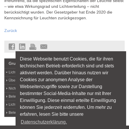
irreführend, da die spezifischen Eigenschaften der Leuchte selbst
– wie etwa Wirkungsgrad und Lichtverteilung – nicht
berücksichtigt wurden. Der Gesetzgeber hat Ende 2020 die
Kennzeichnung für Leuchten zurückgezogen.
Zurück
Diese Webseite benutzt Cookies, die für ihren
Grundlagen
technischen Betrieb erforderlich sind und stets
aktiviert werden. Darüber hinaus nutzen wir
Lichtlexikon
Cookies zur anonymen Analyse der
Über Licht
Webseitenzugriffe sowie zur Darstellung
Nichtvisuelle Lichtwirkungen
bestimmter Social-Media-Inhalte nur mit Ihrer
Beleuchtungsqualität
Einwilligung. Diese einmal erteilte Einwilligung
Licht und Arbeit
können Sie jederzeit widerrufen. Um mehr zu
Beleuchtungstechnik
erfahren, lesen Sie bitte unsere
Datenschutzerklärung.