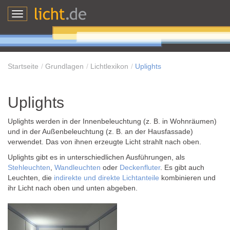
Toggle
navigation
Startseite
Grundlagen
Lichtlexikon
Uplights
Uplights
Uplights werden in der Innenbeleuchtung (z. B. in Wohnräumen)
und in der Außenbeleuchtung (z. B. an der Hausfassade)
verwendet. Das von ihnen erzeugte Licht strahlt nach oben.
Uplights gibt es in unterschiedlichen Ausführungen, als
Stehleuchten
,
Wandleuchten
oder
Deckenfluter
. Es gibt auch
Leuchten, die
indirekte und direkte Lichtanteile
kombinieren und
ihr Licht nach oben und unten abgeben.