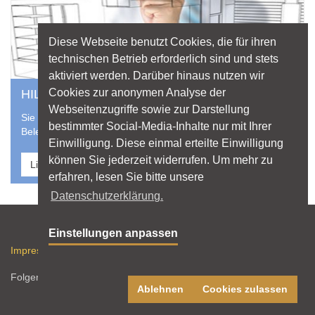
Diese Webseite benutzt Cookies, die für ihren
technischen Betrieb erforderlich sind und stets
aktiviert werden. Darüber hinaus nutzen wir
Cookies zur anonymen Analyse der
HILFE VOM PROFI
Webseitenzugriffe sowie zur Darstellung
Sie suchen einen professionellen Lichtplaner für Ihr
bestimmter Social-Media-Inhalte nur mit Ihrer
Beleuchtungsprojekt? Nutzen Sie die Datenbank von licht.de
Einwilligung. Diese einmal erteilte Einwilligung
können Sie jederzeit widerrufen. Um mehr zu
Lichtplaner finden
erfahren, lesen Sie bitte unsere
Datenschutzerklärung.
Sitemap
Einstellungen anpassen
Impressum
Datenschutz
Nutzungshinweise
RSS-Feed
Folgen Sie licht.de:
Ablehnen
Cookies zulassen