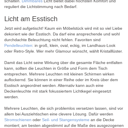
schalten.
Dimmbares
Licht bietet dabei höchsten Komfort und
reguliert die Lichtstimmung nach Bedarf.
Licht am Esstisch
Jetzt wird aufgetischt! Kaum ein Möbelstück wird mit so viel Liebe
dekoriert wie der Esstisch. Da darf eine ansprechende und wohl
durchdachte Beleuchtung nicht fehlen. Favoriten sind
Pendelleuchten
: in groß, klein, oval, eckig, im Landhaus-Look
oder Retro-Style. Wer mehr Glamour wünscht, wählt Kristalllüster.
Damit das Licht seine Wirkung über die gesamte Fläche entfalten
kann, sollten die Leuchten in Größe und Form dem Tisch
entsprechen. Mehrere Leuchten mit kleinen Schirmen wirken
auflockernd. Sie können in einer Reihe oder im Kreis über dem
Esstisch angeordnet werden. Alternativ kann auch eine
Deckenleuchte mit stark fokussiertem Lichtkegel eingesetzt
werden.
Mehrere Leuchten, die sich problemlos versetzen lassen, sind vor
allem bei Ausziehtischen eine clevere Lösung. Dafür werden
Stromschienen
oder
Seil- und Stangensysteme
an die Decke
montiert; am besten abgestimmt auf die Maße des ausgezogenen