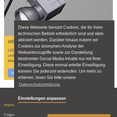
Diese Webseite benutzt Cookies, die für ihren
technischen Betrieb erforderlich sind und stets
aktiviert werden. Darüber hinaus nutzen wir
WER LIEFERT WAS?
Cookies zur anonymen Analyse der
LED? Betriebsgeräte? Hier finden Sie Produkterklärungen
Webseitenzugriffe sowie zur Darstellung
und Hersteller, die Leuchten, Lichtquellen und Zubehör
bestimmter Social-Media-Inhalte nur mit Ihrer
liefern.
Einwilligung. Diese einmal erteilte Einwilligung
können Sie jederzeit widerrufen. Um mehr zu
Hersteller finden
erfahren, lesen Sie bitte unsere
Datenschutzerklärung.
Sitemap
Einstellungen anpassen
Impressum
Datenschutz
Nutzungshinweise
RSS-Feed
Folgen Sie licht.de: