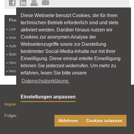
Diese Webseite benutzt Cookies, die für ihren
Produkte + Hersteller
technischen Betrieb erforderlich sind und stets
aktiviert werden. Darüber hinaus nutzen wir
Lichtquellen
Cookies zur anonymen Analyse der
Innenleuchten
Webseitenzugriffe sowie zur Darstellung
Außenleuchten
bestimmter Social-Media-Inhalte nur mit Ihrer
Betriebs- und Messgeräte
Einwilligung. Diese einmal erteilte Einwilligung
Hersteller von A bis Z
können Sie jederzeit widerrufen. Um mehr zu
Hersteller-Login
erfahren, lesen Sie bitte unsere
Datenschutzerklärung.
Sitemap
Einstellungen anpassen
Impressum
Datenschutz
Nutzungshinweise
RSS-Feed
Folgen Sie licht.de:
Ablehnen
Cookies zulassen