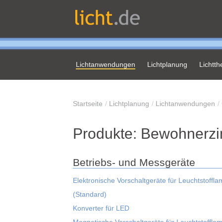
Lichtanwendungen
Lichtplanung
Lichtt
Startseite
Lichtplanung
Lichtanwendungen
Produkte: Bewohnerz
Betriebs- und Messgeräte
Elektronische Vorschaltgeräte für Leuchtstoffl
(Standard)
Konverter für LED