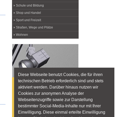
Schule und Bildung
Shop und Handel
Sport und Freizeit
Straßen, Wege und Plätze
Wohnen
Diese Webseite benutzt Cookies, die für ihren
technischen Betrieb erforderlich sind und stets
WER LIEFERT WAS?
aktiviert werden. Darüber hinaus nutzen wir
LED? Betriebsgeräte? Hier finden
Cookies zur anonymen Analyse der
Sie Produkterklärungen und
Webseitenzugriffe sowie zur Darstellung
Hersteller, die Leuchten,
bestimmter Social-Media-Inhalte nur mit Ihrer
Lichtquellen und Zubehör liefern.
Einwilligung. Diese einmal erteilte Einwilligung