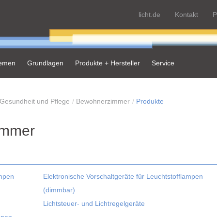
licht.de
Kontakt
P
hemen
Grundlagen
Produkte + Hersteller
Service
Gesundheit und Pflege
Bewohnerzimmer
Produkte
immer
ampen
Elektronische Vorschaltgeräte für Leuchtstofflampen
(dimmbar)
Lichtsteuer- und Lichtregelgeräte