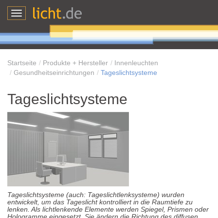
Toggle
navigation
Startseite
Produkte + Hersteller
Innenleuchten
Gesundheitseinrichtungen
Tageslichtsysteme
Tageslichtsysteme
Tageslichtsysteme (auch: Tageslichtlenksysteme) wurden
entwickelt, um das Tageslicht kontrolliert in die Raumtiefe zu
lenken. Als lichtlenkende Elemente werden Spiegel, Prismen oder
Hologramme eingesetzt. Sie ändern die Richtung des diffusen