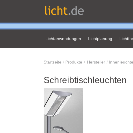
Lichtanwendungen
Lichtplanung
Lichtt
Startseite
Produkte + Hersteller
Innenleucht
Schreibtischleuchten