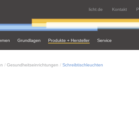
licht.de
Kontakt
P
hemen
Grundlagen
Produkte + Hersteller
Service
en
Gesundheitseinrichtungen
Schreibtischleuchten