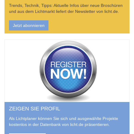
Trends, Technik, Tipps: Aktuelle Infos über neue Broschüren
und aus dem Lichtmarkt liefert der Newsletter von licht.de.
Jetzt abonnieren
ZEIGEN SIE PROFIL
Als Lichtplaner können Sie sich und ausgewählte Projekte
kostenlos in der Datenbank von licht.de präsentieren.