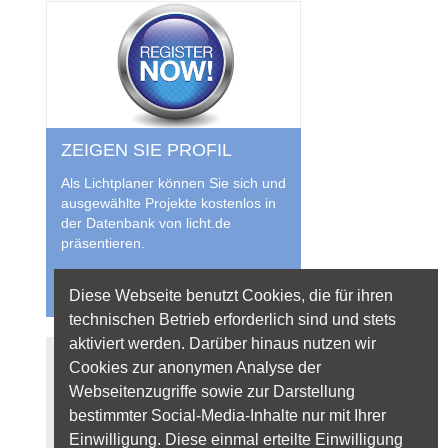
ZEIGEN SIE PROFIL
Als Lichtplaner können Sie sich und
ausgewählte Projekte kostenlos in
der Datenbank von licht.de
präsentieren.
Jetzt anmelden
Diese Webseite benutzt Cookies, die für ihren
technischen Betrieb erforderlich sind und stets
aktiviert werden. Darüber hinaus nutzen wir
Quicklinks
Cookies zur anonymen Analyse der
Webseitenzugriffe sowie zur Darstellung
Lichtanwendungen
bestimmter Social-Media-Inhalte nur mit Ihrer
Lichtplanung
Einwilligung. Diese einmal erteilte Einwilligung