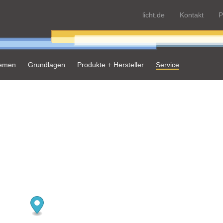
licht.de
Kontakt
P
hemen
Grundlagen
Produkte + Hersteller
Service