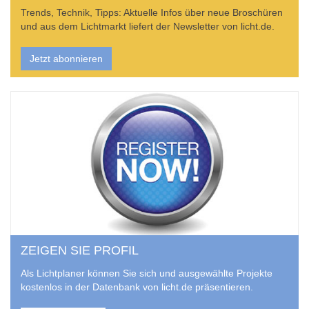
Trends, Technik, Tipps: Aktuelle Infos über neue Broschüren
und aus dem Lichtmarkt liefert der Newsletter von licht.de.
Jetzt abonnieren
ZEIGEN SIE PROFIL
Als Lichtplaner können Sie sich und ausgewählte Projekte
kostenlos in der Datenbank von licht.de präsentieren.