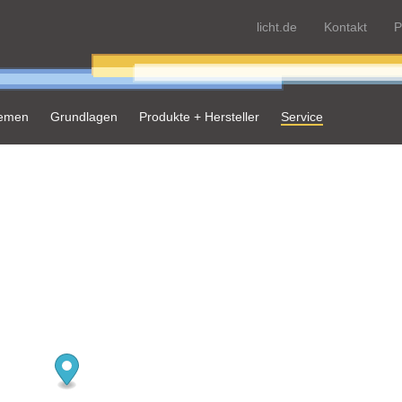
licht.de
Kontakt
P
hemen
Grundlagen
Produkte + Hersteller
Service