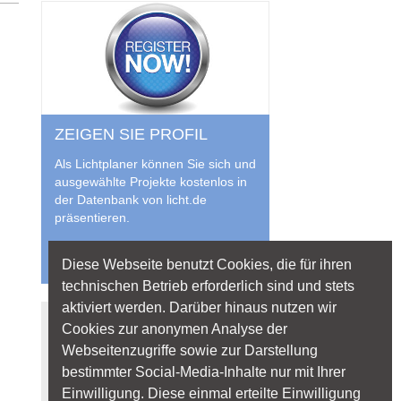
ZEIGEN SIE PROFIL
Als Lichtplaner können Sie sich und
ausgewählte Projekte kostenlos in
der Datenbank von licht.de
präsentieren.
Jetzt anmelden
Diese Webseite benutzt Cookies, die für ihren
technischen Betrieb erforderlich sind und stets
aktiviert werden. Darüber hinaus nutzen wir
Quicklinks
Cookies zur anonymen Analyse der
Webseitenzugriffe sowie zur Darstellung
Lichtanwendungen
bestimmter Social-Media-Inhalte nur mit Ihrer
Lichtplanung
Einwilligung. Diese einmal erteilte Einwilligung