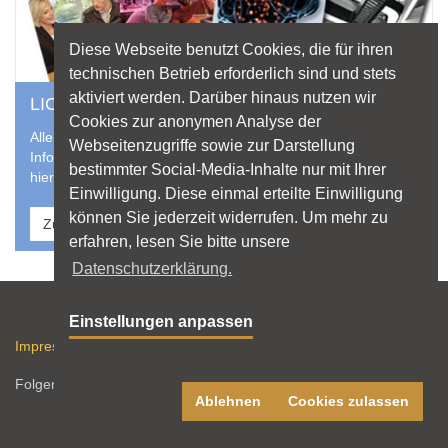
Diese Webseite benutzt Cookies, die für ihren
technischen Betrieb erforderlich sind und stets
aktiviert werden. Darüber hinaus nutzen wir
LICHT ALS LEKTÜRE
Cookies zur anonymen Analyse der
Alle aktuellen Hefte der licht.wissen-Reihe und weitere
Webseitenzugriffe sowie zur Darstellung
Informationsschriften zu Licht und Beleuchtung finden Sie
bestimmter Social-Media-Inhalte nur mit Ihrer
hier zum direkten Download.
Einwilligung. Diese einmal erteilte Einwilligung
können Sie jederzeit widerrufen. Um mehr zu
Zu Broschüren & Downloads
erfahren, lesen Sie bitte unsere
Datenschutzerklärung.
Sitemap
Einstellungen anpassen
Impressum
Datenschutz
Nutzungshinweise
RSS-Feed
Folgen Sie licht.de:
Ablehnen
Cookies zulassen