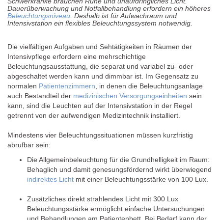
Schwerkranke brauchen Ruhe und unaufdringliches Licht.
Dauerüberwachung und Notfallbehandlung erfordern ein höheres
Beleuchtungsniveau
. Deshalb ist für Aufwachraum und
Intensivstation ein flexibles Beleuchtungssystem notwendig.
Die vielfältigen Aufgaben und Sehtätigkeiten in Räumen der
Intensivpflege erfordern eine mehrschichtige
Beleuchtungsausstattung, die separat und variabel zu- oder
abgeschaltet werden kann und dimmbar ist. Im Gegensatz zu
normalen
Patientenzimmern
, in denen die Beleuchtungsanlage
auch Bestandteil der
medizinischen Versorgungseinheiten
sein
kann, sind die Leuchten auf der Intensivstation in der Regel
getrennt von der aufwendigen Medizintechnik installiert.
Mindestens vier Beleuchtungssituationen müssen kurzfristig
abrufbar sein:
Die Allgemeinbeleuchtung für die Grundhelligkeit im Raum:
Behaglich und damit genesungsfördernd wirkt überwiegend
indirektes Licht
mit einer Beleuchtungsstärke von 100 Lux.
Zusätzliches direkt strahlendes Licht mit 300 Lux
Beleuchtungsstärke ermöglicht einfache Untersuchungen
und Behandlungen am Patientenbett. Bei Bedarf kann der