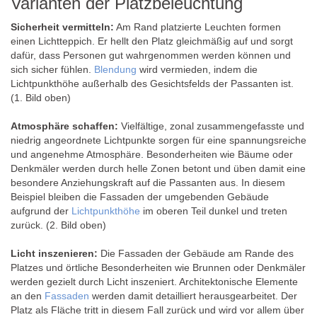
Varianten der Platzbeleuchtung
Sicherheit vermitteln:
Am Rand platzierte Leuchten formen
einen Lichtteppich. Er hellt den Platz gleichmäßig auf und sorgt
dafür, dass Personen gut wahrgenommen werden können und
sich sicher fühlen.
Blendung
wird vermieden, indem die
Lichtpunkthöhe außerhalb des Gesichtsfelds der Passanten ist.
(1. Bild oben)
Atmosphäre schaffen:
Vielfältige, zonal zusammengefasste und
niedrig angeordnete Lichtpunkte sorgen für eine spannungsreiche
und angenehme Atmosphäre. Besonderheiten wie Bäume oder
Denkmäler werden durch helle Zonen betont und üben damit eine
besondere Anziehungskraft auf die Passanten aus. In diesem
Beispiel bleiben die Fassaden der umgebenden Gebäude
aufgrund der
Lichtpunkthöhe
im oberen Teil dunkel und treten
zurück. (2. Bild oben)
Licht inszenieren:
Die Fassaden der Gebäude am Rande des
Platzes und örtliche Besonderheiten wie Brunnen oder Denkmäler
werden gezielt durch Licht inszeniert. Architektonische Elemente
an den
Fassaden
werden damit detailliert herausgearbeitet. Der
Platz als Fläche tritt in diesem Fall zurück und wird vor allem über