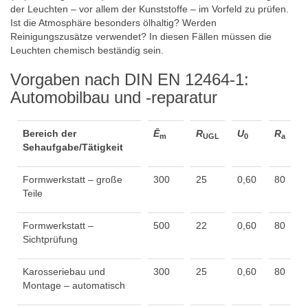
der Leuchten – vor allem der Kunststoffe – im Vorfeld zu prüfen.
Ist die Atmosphäre besonders ölhaltig? Werden
Reinigungszusätze verwendet? In diesen Fällen müssen die
Leuchten chemisch beständig sein.
Vorgaben nach DIN EN 12464-1:
Automobilbau und -reparatur
Bereich der
Ē
R
U
R
m
UGL
0
a
Sehaufgabe/Tätigkeit
Formwerkstatt – große
300
25
0,60
80
Teile
Formwerkstatt –
500
22
0,60
80
Sichtprüfung
Karosseriebau und
300
25
0,60
80
Montage – automatisch