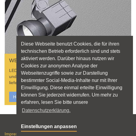
Diese Webseite benutzt Cookies, die für ihren
technischen Betrieb erforderlich sind und stets
aktiviert werden. Darüber hinaus nutzen wir
WER LIEFERT WAS?
Cookies zur anonymen Analyse der
LED? Betriebsgeräte? Hier finden Sie Produkterklärungen
Webseitenzugriffe sowie zur Darstellung
und Hersteller, die Leuchten, Lichtquellen und Zubehör
bestimmter Social-Media-Inhalte nur mit Ihrer
liefern.
Einwilligung. Diese einmal erteilte Einwilligung
können Sie jederzeit widerrufen. Um mehr zu
Hersteller finden
erfahren, lesen Sie bitte unsere
Datenschutzerklärung.
Sitemap
Einstellungen anpassen
Impressum
Datenschutz
Nutzungshinweise
RSS-Feed