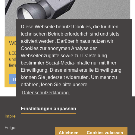
Diese Webseite benutzt Cookies, die für ihren
technischen Betrieb erforderlich sind und stets
aktiviert werden. Darüber hinaus nutzen wir
WER LIEFERT WAS?
Cookies zur anonymen Analyse der
LED? Betriebsgeräte? Hier finden Sie Produkterklärungen
Webseitenzugriffe sowie zur Darstellung
und Hersteller, die Leuchten, Lichtquellen und Zubehör
bestimmter Social-Media-Inhalte nur mit Ihrer
liefern.
Einwilligung. Diese einmal erteilte Einwilligung
können Sie jederzeit widerrufen. Um mehr zu
Hersteller finden
erfahren, lesen Sie bitte unsere
Datenschutzerklärung.
Sitemap
Einstellungen anpassen
Impressum
Datenschutz
Nutzungshinweise
RSS-Feed
Folgen Sie licht.de:
Ablehnen
Cookies zulassen