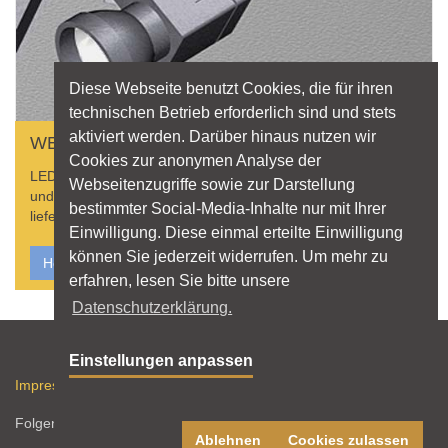
Diese Webseite benutzt Cookies, die für ihren
technischen Betrieb erforderlich sind und stets
aktiviert werden. Darüber hinaus nutzen wir
WER LIEFERT WAS?
Cookies zur anonymen Analyse der
LED? Betriebsgeräte? Hier finden Sie Produkterklärungen
Webseitenzugriffe sowie zur Darstellung
und Hersteller, die Leuchten, Lichtquellen und Zubehör
bestimmter Social-Media-Inhalte nur mit Ihrer
liefern.
Einwilligung. Diese einmal erteilte Einwilligung
können Sie jederzeit widerrufen. Um mehr zu
Hersteller finden
erfahren, lesen Sie bitte unsere
Datenschutzerklärung.
Sitemap
Einstellungen anpassen
Impressum
Datenschutz
Nutzungshinweise
RSS-Feed
Folgen Sie licht.de:
Ablehnen
Cookies zulassen