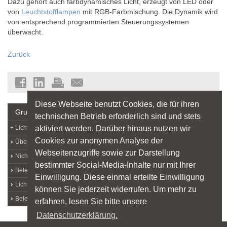
Dazu gehört auch farbdynamisches Licht, erzeugt von LED oder
von
Leuchtstofflampen
mit RGB-Farbmischung. Die Dynamik wird
von entsprechend programmierten Steuerungssystemen
überwacht.
Zurück
Diese Webseite benutzt Cookies, die für ihren
Grundlagen
technischen Betrieb erforderlich sind und stets
aktiviert werden. Darüber hinaus nutzen wir
Lichtlexikon
Cookies zur anonymen Analyse der
Über Licht
Webseitenzugriffe sowie zur Darstellung
Nichtvisuelle Lichtwirkungen
bestimmter Social-Media-Inhalte nur mit Ihrer
Beleuchtungsqualität
Einwilligung. Diese einmal erteilte Einwilligung
Licht und Arbeit
können Sie jederzeit widerrufen. Um mehr zu
Beleuchtungstechnik
erfahren, lesen Sie bitte unsere
Datenschutzerklärung.