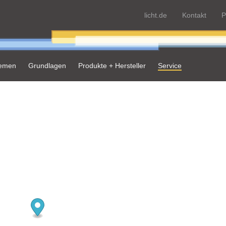
licht.de
Kontakt
P
hemen
Grundlagen
Produkte + Hersteller
Service