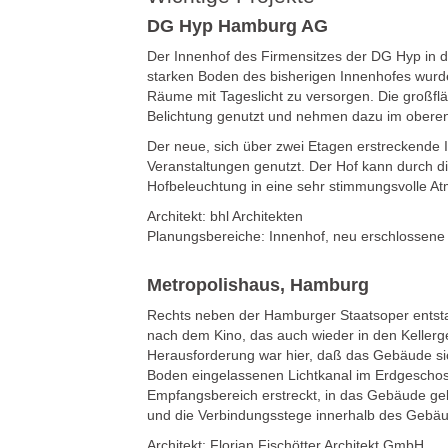
DG Hyp Hamburg AG
Der Innenhof des Firmensitzes der DG Hyp in d
starken Boden des bisherigen Innenhofes wurde 
Räume mit Tageslicht zu versorgen. Die großfl
Belichtung genutzt und nehmen dazu im oberen
Der neue, sich über zwei Etagen erstreckende In
Veranstaltungen genutzt. Der Hof kann durch di
Hofbeleuchtung in eine sehr stimmungsvolle A
Architekt: bhl Architekten
Planungsbereiche: Innenhof, neu erschlossen
Metropolishaus, Hamburg
Rechts neben der Hamburger Staatsoper entst
nach dem Kino, das auch wieder in den Kellerg
Herausforderung war hier, daß das Gebäude sic
Boden eingelassenen Lichtkanal im Erdgeschoss
Empfangsbereich erstreckt, in das Gebäude gel
und die Verbindungsstege innerhalb des Gebä
Architekt: Florian Fischötter Architekt GmbH