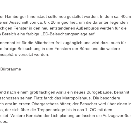
er Hamburger Innenstadt sollte neu gestaltet werden. In dem ca. 40cm
ein Ausschnitt von ca. 8 x 20 m geöffnet, um die darunter liegenden
ächigen Fenster in den neu entstandenen Außenbüros werden für die
 Bereich eine farbige LED-Beleuchtungsanlage auf.
nenhof ist für die Mitarbeiter frei zugänglich und wird dazu auch für
e farbige Beleuchtung in den Fenstern der Büros und die weitere
tmosphäre versetzt werden.
e Büroräume
and nach einem großflächigen Abriß ein neues Bürogebäude, benannt
eschossen seinen Platz fand: das Metropolishaus. Die besondere
h erst im ersten Obergeschoss öffnet; der Besucher wird über einen i
, der sich über die Treppenanlage bis in das 1. OG mit dem
eitet. Weitere Bereiche der Lichtplanung umfassten die Aufzugsvorrä
udes.