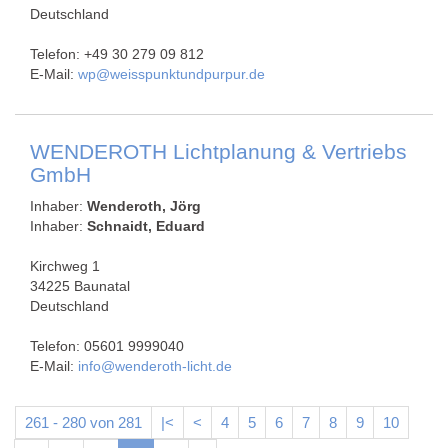
Deutschland
Telefon: +49 30 279 09 812
E-Mail:
wp@weisspunktundpurpur.de
WENDEROTH Lichtplanung & Vertriebs
GmbH
Inhaber:
Wenderoth, Jörg
Inhaber:
Schnaidt, Eduard
Kirchweg 1
34225 Baunatal
Deutschland
Telefon: 05601 9999040
E-Mail:
info@wenderoth-licht.de
261 - 280 von 281
|<
<
4
5
6
7
8
9
10