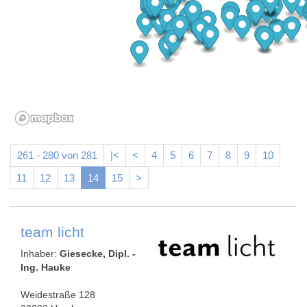
261 - 280 von 281
|<
<
4
5
6
7
8
9
10
11
12
13
14
15
>
team licht
Inhaber:
Giesecke, Dipl. -
Ing. Hauke
Weidestraße 128