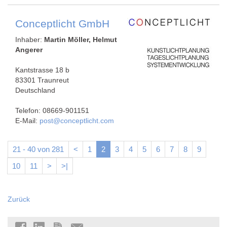
Conceptlicht GmbH
Inhaber:
Martin Möller, Helmut
Angerer
Kantstrasse 18 b
83301 Traunreut
Deutschland
Telefon: 08669-901151
E-Mail:
post@conceptlicht.com
21 - 40 von 281
<
1
2
3
4
5
6
7
8
9
10
11
>
>|
Zurück