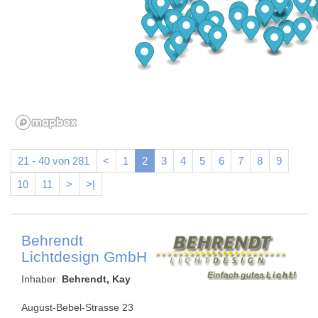
21 - 40 von 281
<
1
2
3
4
5
6
7
8
9
10
11
>
>|
Behrendt
Lichtdesign GmbH
Inhaber:
Behrendt, Kay
August-Bebel-Strasse 23